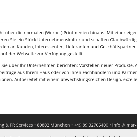
ber die normalen (Werbe-) Printmedien hinaus. Mit einer eigenen
tieren Sie ein Stück Unternehmenskultur und schaffen Glaubwürdi
rden an Kunden, Interessenten, Lieferanten und Geschäftspartner
auf der Webseite zur Verfügung gestellt.
nen Sie über Ihr Unternehmen berichten: Vorstellen neuer Produkte, 
hbeiträge aus Ihrem Haus oder von Ihren Fachhändlern und Partne
onen. Aufbereitet mit einem abwechslungsreichen Design, exzellen
ng & PR Services • 80802 München • +49 89 32705400 •
info @ mar
Impressum
|
Datenschutz