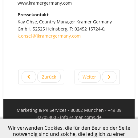
www.kramergermany.com
Pressekontakt
Kay Ohse, Country Manager Kramer Germany
GmbH, 52525 Heinsberg, T: 02452 15724-0,
k.ohse[@]kramergermany.com
Zurück
Weiter
Marketing & PR Services • 80802 München • +49 89
32705400 •
info @ mar-coms.de
Wir verwenden Cookies, die für den Betrieb der Seite
Impressum
|
Datenschutz
notwendig sind und solche, die lediglich zu einer