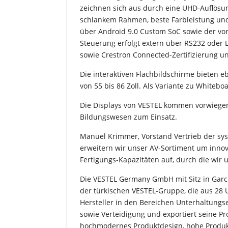
zeichnen sich aus durch eine UHD-Auflösun
schlankem Rahmen, beste Farbleistung und
über Android 9.0 Custom SoC sowie der vo
Steuerung erfolgt extern über RS232 oder
sowie Crestron Connected-Zertifizierung un
Die interaktiven Flachbildschirme bieten 
von 55 bis 86 Zoll. Als Variante zu Whiteb
Die Displays von VESTEL kommen vorwiegend
Bildungswesen zum Einsatz.
Manuel Krimmer, Vorstand Vertrieb der sysc
erweitern wir unser AV-Sortiment um innov
Fertigungs-Kapazitäten auf, durch die wir
Die VESTEL Germany GmbH mit Sitz in Gar
der türkischen VESTEL-Gruppe, die aus 28 
Hersteller in den Bereichen Unterhaltungse
sowie Verteidigung und exportiert seine Pr
hochmodernes Produktdesign, hohe Produkt