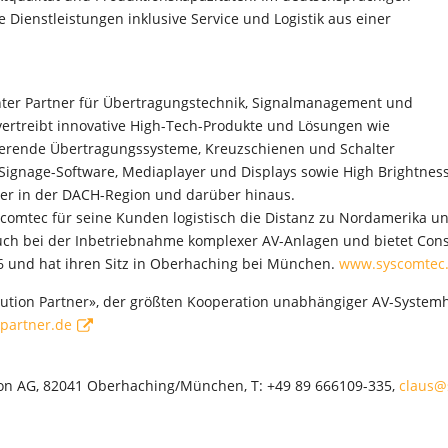
Dienstleistungen inklusive Service und Logistik aus einer
enter Partner für Übertragungstechnik, Signalmanagement und
ertreibt innovative High-Tech-Produkte und Lösungen wie
sierende Übertragungssysteme, Kreuzschienen und Schalter
al Signage-Software, Mediaplayer und Displays sowie High Brightne
er in der DACH-Region und darüber hinaus.
scomtec für seine Kunden logistisch die Distanz zu Nordamerika u
auch bei der Inbetriebnahme komplexer AV-Anlagen und bietet Cons
96 und hat ihren Sitz in Oberhaching bei München.
www.syscomtec
olution Partner», der größten Kooperation unabhängiger AV-System
partner.de
tion AG, 82041 Oberhaching/München, T: +49 89 666109-335,
claus@