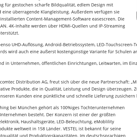
g für gestochen scharfe Bildqualität, edlem Design mit
 eine überragende Klangleistung. Außerdem verfügen sie
rinstallierten Content-Management-Software easescreen. Die
 LAN. 4K-Inhalte werden über HDMI-Quellen und IP-Streaming
terstützt.
ebenso UHD-Auflösung, Android-Betriebssystem, LED-Touchscreen-Te
oards wird auch eine äußerst kostengünstige Variante für Schulen 
 in Unternehmen, öffentlichen Einrichtungen, Leitwarten, im Ein
omtec Distribution AG, freut sich über die neue Partnerschaft: „M
ative Produkte, die in Qualität, Leistung und Design überzeugen.
 unseren Kunden eine pünktliche und schnelle Lieferung zusichern
ching bei München gehört als 100%iges Tochterunternehmen
Unternehmen besteht. Der Konzern ist einer der größten
lektronik, Haushaltsgeräte, LED-Beleuchtung, eMoblility
odukte weltweit in 158 Länder. VESTEL ist bekannt für seine
qualität und Produktionskapazitäten. Im deutschsprachigen